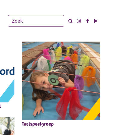
T
l
Taalspeelgroep