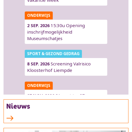
ONDERWIJS
15:30u Opening
2 SEP. 2026
inschrijfmogelijkheid
Museumschatjes
SPORT & GEZOND GEDRAG
Screening Valrisico
8 SEP. 2026
Kloosterhof Liempde
ONDERWIJS
21 sept tm 27 nov
27 NOV. 2026
Theatertour VR- voorstelling
Nieuws
'ERGENS' Schippers&vanGucht