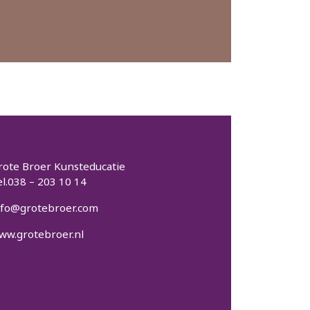
rote Broer Kunsteducatie
el.038 – 203 10 14
nfo@grotebroer.com
ww.grotebroer.nl