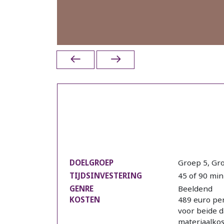
Workshop 3D-Printerp
Grote Broer Kunsteduc
DOELGROEP
Groep 5, Gro
TIJDSINVESTERING
45 of 90 min
GENRE
Beeldend
KOSTEN
489 euro per
voor beide da
materiaalkos