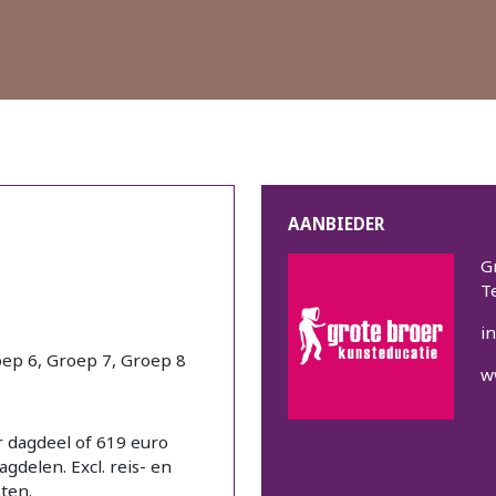
en Tekenen -
AANBIEDER
atie
G
T
ep 6, Groep 7, Groep 8
i
w
 dagdeel of 619 euro
gdelen. Excl. reis- en
ten.