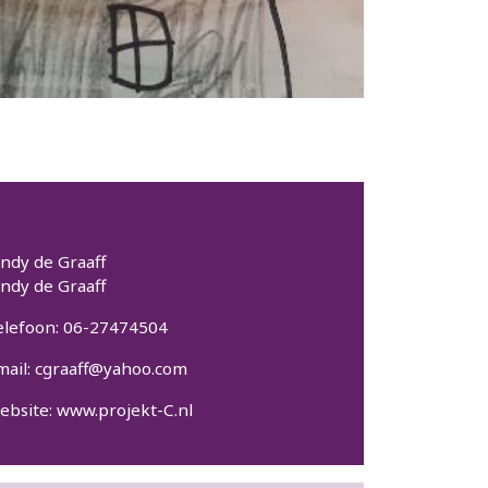
indy de Graaff
indy de Graaff
elefoon: 06-27474504
mail: cgraaff@yahoo.com
ebsite:
www.projekt-C.nl