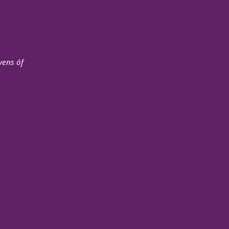
vens óf
s