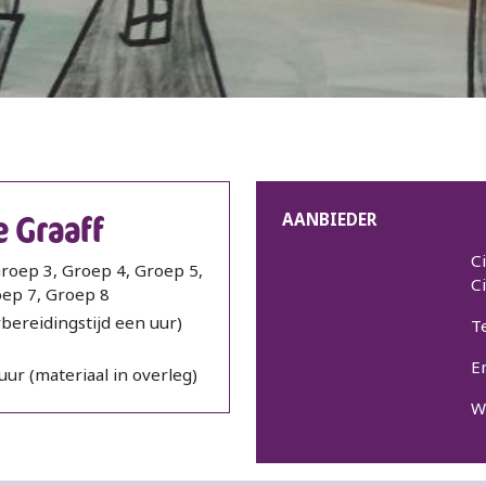
 Graaff
AANBIEDER
C
roep 3, Groep 4, Groep 5,
C
oep 7, Groep 8
rbereidingstijd een uur)
T
E
uur (materiaal in overleg)
W