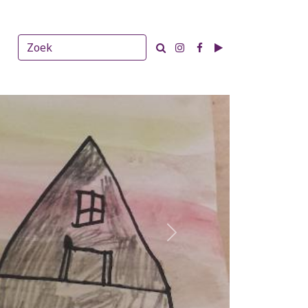
T
Next