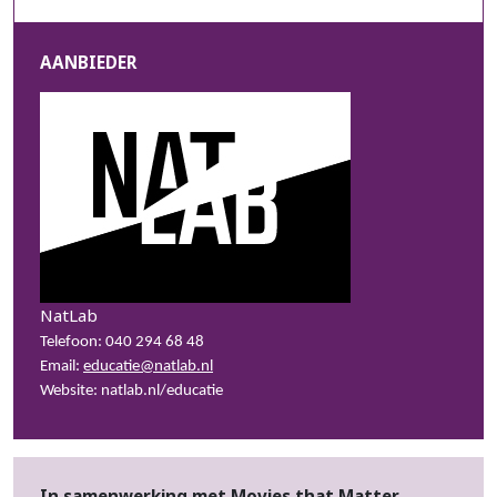
AANBIEDER
NatLab
Telefoon: 040 294 68 48
Email:
educatie@natlab.nl
Website:
natlab.nl/educatie
In samenwerking met Movies that Matter