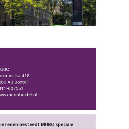
UBO
aroniestraat18
280 AB Boxtel
411-607551
ww.muboboxtel.nl
die reden besteedt MUBO speciale