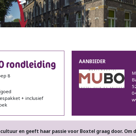
 rondleiding
AANBIEDER
M
oep 8
B
5
fgoed
0
lespakket + inclusief
w
oek
ultuur en geeft haar passie voor Boxtel graag door. Om 