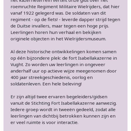
het kazerneterrein vertelt onze gids over het
roemruchte Regiment Militaire Wielrijders, dat hier
vanaf 1922 gelegerd was. De soldaten van dit
regiment - op de fiets! - leverde dapper strijd tegen
de Duitse invallers, maar tegen een hoge prijs.
Leerlingen horen hun verhaal en bekijken
originele objecten in het Wielrijdersmuseum.
Al deze historische ontwikkelingen komen samen
op één bijzondere plek: de fort Isabellakazerne in
Vught. Zo worden uw leerlingen in ongeveer
anderhalf uur op actieve wijze meegenomen door
400 jaar streekgeschiedenis, oorlog en
soldatenleven. Een hele beleving!
Er zijn altijd twee ervaren begeleiders/gidsen
vanuit de Stichting Fort Isabellakazerne aanwezig.
Iedere groep wordt in tweeën gedeeld, zodat alle
leerlingen van dichtbij betrokken kunnen zijn en
er veel ruimte is voor interactie.